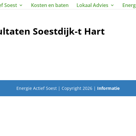
ef Soest
Kosten en baten
Lokaal Advies
Energ
ltaten Soestdijk-t Hart
Energie Actief Soest | Copyright 2026 |
Informatie